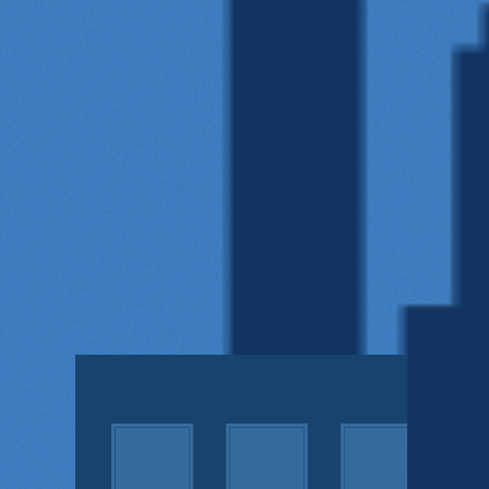
詳
し
く
見
る