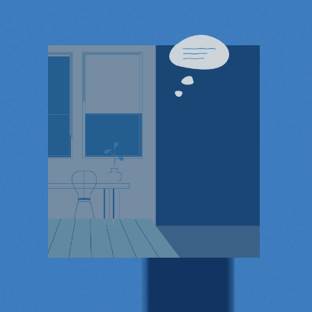
詳
し
く
見
る