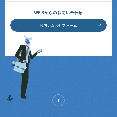
WEBからのお問い合わせ
お
問
い
合
わ
せ
フ
ォ
ー
ム