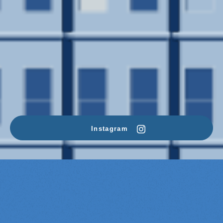
I
n
s
t
a
g
r
a
m