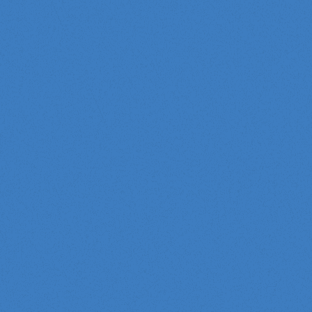
名
古
屋
エ
ス
テ
イ
ト
に
つ
い
て