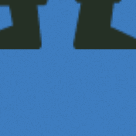
特
技
を
見
る